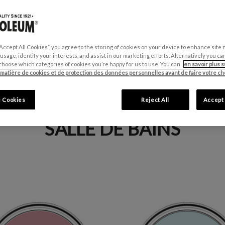
“Accept All Cookies”, you agree to the storing of cookies on your device to enhance site 
 usage, identify your interests, and assist in our marketing efforts. Alternatively you 
choose which categories of cookies you’re happy for us to use. You can
en savoir plus s
 matière de cookies et de protection des données personnelles avant de faire votre cho
 Cookies
Reject All
Accept 
SALLE DE BAINS