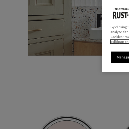
By clicking 
analyze site
Cookies" to 
politique en
Manage