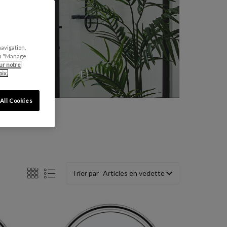
navigation,
can "Manage
ur notre
ix.
All Cookies
Trier par