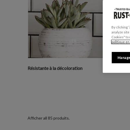
By clicking 
analyze site
Cookies" to 
politique en
Manage
Résistante à la décoloration
Durabili
Afficher all 85 produits.