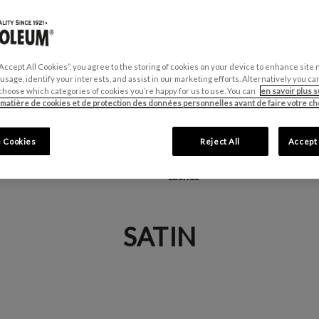
“Accept All Cookies”, you agree to the storing of cookies on your device to enhance site 
 usage, identify your interests, and assist in our marketing efforts. Alternatively you 
choose which categories of cookies you’re happy for us to use. You can
en savoir plus s
 matière de cookies et de protection des données personnelles avant de faire votre cho
 Cookies
Reject All
Accept 
Résistante aux moisissures et a
té jusqu'à 10 ans
taches
SATIN