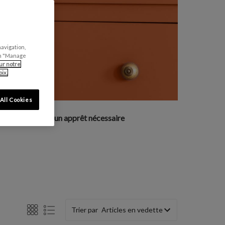
navigation,
can "Manage
ur notre
ix.
All Cookies
ux
Aucun apprêt nécessaire
Trier par