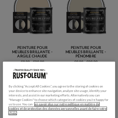
PEINTURE POUR
PEINTURE POUR
MEUBLES BRILLANTE -
MEUBLES BRILLANTE -
ARGILE CHAUDE
PÉNOMBRE
€0,99 - €30,00
€0,99 - €30,00
By clicking “Accept All Cookies”, you agree to the storing of cookies on
your device to enhance site navigation, analyze site usage, identify your
interests, and assist in our marketing efforts. Alternatively you can
"Manage Cookies" to choose which categories of cookies you’re happy for
us to use. You can
en savoir plus sur notre politique en matière de
cookies et de protection des données personnelles avant de faire votre
choix.