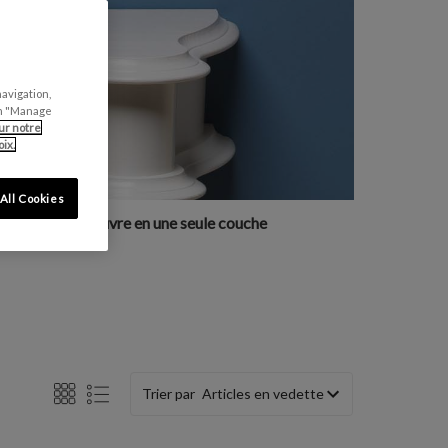
navigation,
can "Manage
ur notre
ix.
All Cookies
Couvre en une seule couche
Trier par