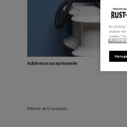
By clicking 
analyze site
Cookies" to 
politique en
Manage
Adhérence exceptionnelle
Pas de p
Afficher all 55 produits.