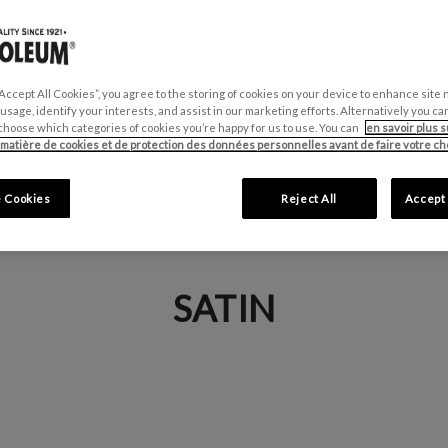
“Accept All Cookies”, you agree to the storing of cookies on your device to enhance site 
 usage, identify your interests, and assist in our marketing efforts. Alternatively you 
choose which categories of cookies you’re happy for us to use. You can
en savoir plus s
 matière de cookies et de protection des données personnelles avant de faire votre cho
 Cookies
Reject All
Accept 
onçage nécessaire
Séchage rapide
SATIN