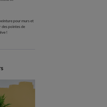
peinture pour murs et
r des pointes de
êve !
rs