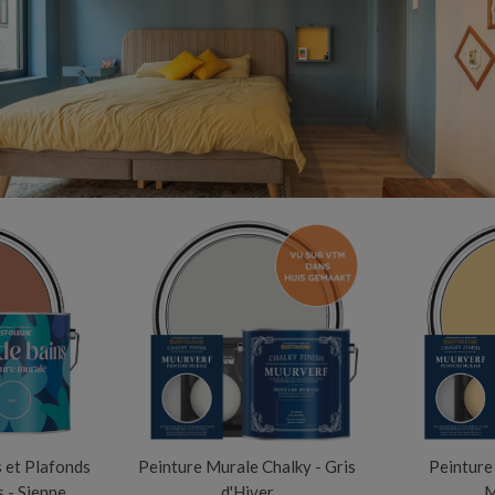
 et Plafonds
Peinture Murale Chalky - Gris
Peinture
s - Sienne
d'Hiver
M