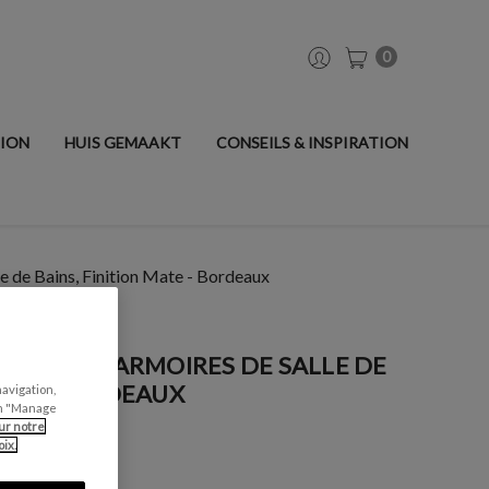
0
TION
HUIS GEMAAKT
CONSEILS & INSPIRATION
le de Bains, Finition Mate - Bordeaux
ISERIES + ARMOIRES DE SALLE DE
ATE - BORDEAUX
navigation,
can "Manage
ur notre
ix.