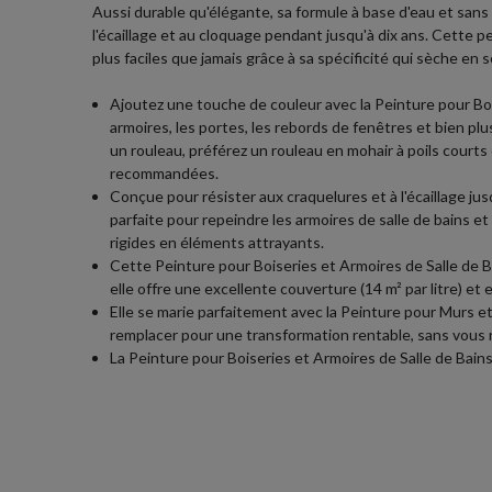
Aussi durable qu'élégante, sa formule à base d'eau et sans
l'écaillage et au cloquage pendant jusqu'à dix ans. Cette pe
plus faciles que jamais grâce à sa spécificité qui sèche e
Ajoutez une touche de couleur avec la Peinture pour Bois
armoires, les portes, les rebords de fenêtres et bien plu
un rouleau, préférez un rouleau en mohair à poils courts
recommandées.
Conçue pour résister aux craquelures et à l'écaillage ju
parfaite pour repeindre les armoires de salle de bains e
rigides en éléments attrayants.
Cette Peinture pour Boiseries et Armoires de Salle de 
elle offre une excellente couverture (14 m² par litre) e
Elle se marie parfaitement avec la Peinture pour Murs et
remplacer pour une transformation rentable, sans vous r
La Peinture pour Boiseries et Armoires de Salle de Bai