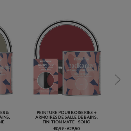
ES &
PEINTURE POUR BOISERIES +
PE
AINS,
ARMOIRES DE SALLE DE BAINS,
ARM
NE
FINITION MATE - SOHO
FI
€0,99 - €29,50