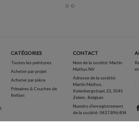
CATÉGORIES
CONTACT
A
Toutes les peintures
Nom de la société: Martin
Re
Mathys NV
et
Acheter par projet
Adresse de la société:
Acheter par pièce
A
Martin Mathys,
Primaires & Couches de
Em
Kolenbergstraat 23, 3545
finition
Zelem , Belgium
Numéro d'enregistrement
é
de la société: 0437.896.404