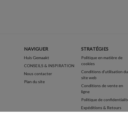
NAVIGUER
STRATÉGIES
Huis Gemaakt
Politique en matière de
cookies
CONSEILS & INSPIRATION
Conditions d'utilisation du
Nous contacter
site web
Plan du site
Conditions de vente en
ligne
Politique de confidentialit
Expéditions & Retours
© 2026 Rust-Oleum Colours .BE.