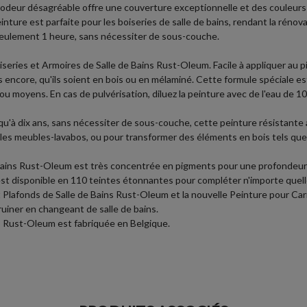
 odeur désagréable offre une couverture exceptionnelle et des couleurs 
inture est parfaite pour les boiseries de salle de bains, rendant la rénova
n seulement 1 heure, sans nécessiter de sous-couche.
eries et Armoires de Salle de Bains Rust-Oleum. Facile à appliquer au pi
s encore, qu'ils soient en bois ou en mélaminé. Cette formule spéciale est
 ou moyens. En cas de pulvérisation, diluez la peinture avec de l'eau de
squ'à dix ans, sans nécessiter de sous-couche, cette peinture résistante 
t les meubles-lavabos, ou pour transformer des éléments en bois tels que 
Bains Rust-Oleum est très concentrée en pigments pour une profondeur de
t est disponible en 110 teintes étonnantes pour compléter n'importe quell
 Plafonds de Salle de Bains Rust-Oleum et la nouvelle Peinture pour Carr
uiner en changeant de salle de bains.
ns Rust-Oleum est fabriquée en Belgique.