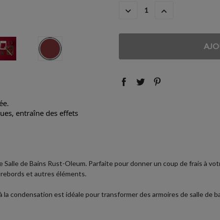
ACTUEL
DIMINUER
AUGMENTER
:
LA
LA
QUANTITÉ
QUANTITÉ
:
:
ée.
es, entraîne des effets
 Salle de Bains Rust-Oleum. Parfaite pour donner un coup de frais à votr
, rebords et autres éléments.
 à la condensation est idéale pour transformer des armoires de salle de 