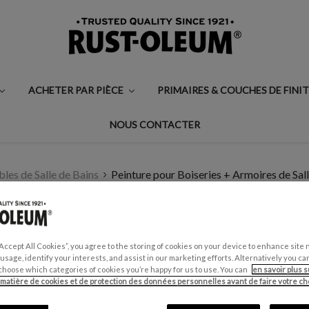
ACHETER PAR PIÈCE
PRIMAIRES & COUCHES DE FINI
NOUS CONTACTER
les de Salle de Bains
Peinture pour Boiseries + Armoires de Sal
PEINTURE POUR BO
BAINS, FINITION M
“Accept All Cookies”, you agree to the storing of cookies on your device to enhance site 
 usage, identify your interests, and assist in our marketing efforts. Alternatively you 
choose which categories of cookies you’re happy for us to use. You can
en savoir plus s
€0,99 - €27,50
 matière de cookies et de protection des données personnelles avant de faire votre cho
Écrire un avis