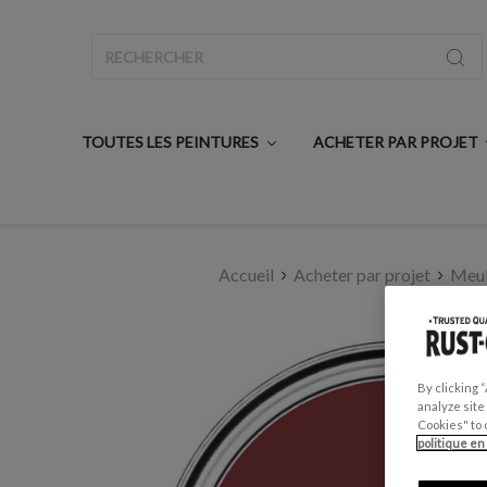
Rechercher
TOUTES LES PEINTURES
ACHETER PAR PROJET
Accueil
Acheter par projet
Meub
By clicking 
analyze site
Cookies" to 
politique en