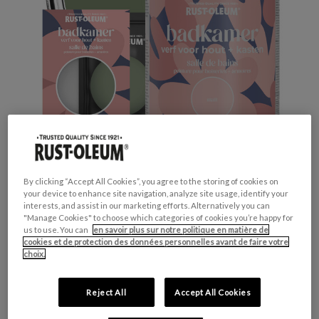
By clicking “Accept All Cookies”, you agree to the storing of cookies on
your device to enhance site navigation, analyze site usage, identify your
interests, and assist in our marketing efforts. Alternatively you can
Productveiligheid
"Manage Cookies" to choose which categories of cookies you’re happy for
us to use. You can
en savoir plus sur notre politique en matière de
cookies et de protection des données personnelles avant de faire votre
choix.
Attention
Reject All
Accept All Cookies
H317 - Peut provoquer une allergie cutanée.
H412 - Nocif pour les organismes aquatiques,