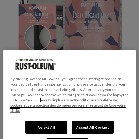
By clicking “Accept All Cookies”, you agree to the storing of cookies on
your device to enhance site navigation, analyze site usage, identify your
interests, and assist in our marketing efforts. Alternatively you can
Productveiligheid
"Manage Cookies" to choose which categories of cookies you’re happy for
us to use. You can
en savoir plus sur notre politique en matière de
cookies et de protection des données personnelles avant de faire votre
choix.
Attention
Reject All
Accept All Cookies
H317 - Peut provoquer une allergie cutanée.
H412 - Nocif pour les organismes aquatiques,