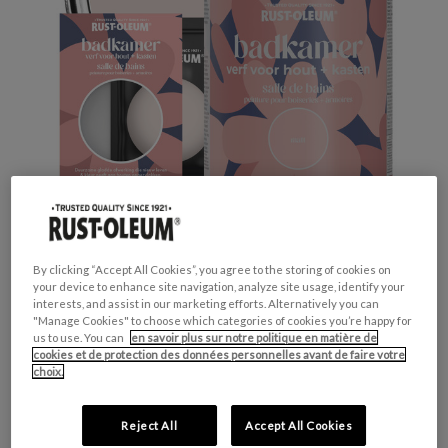
By clicking “Accept All Cookies”, you agree to the storing of cookies on
your device to enhance site navigation, analyze site usage, identify your
Productveiligheid
interests, and assist in our marketing efforts. Alternatively you can
"Manage Cookies" to choose which categories of cookies you’re happy for
us to use. You can
en savoir plus sur notre politique en matière de
cookies et de protection des données personnelles avant de faire votre
choix.
Attention
H317 - Peut provoquer une allergie cutanée.
Reject All
Accept All Cookies
H412 - Nocif pour les organismes aquatiques,