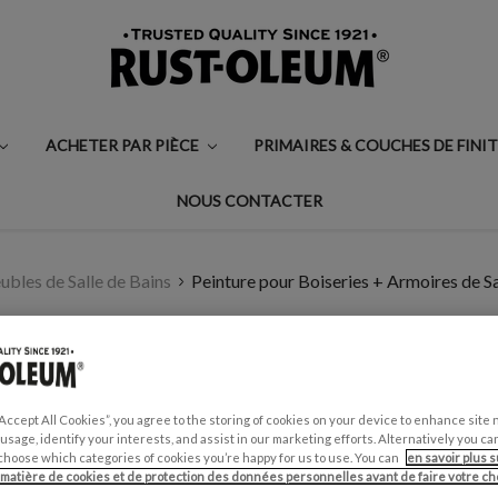
ACHETER PAR PIÈCE
PRIMAIRES & COUCHES DE FINI
NOUS CONTACTER
bles de Salle de Bains
Peinture pour Boiseries + Armoires de Sa
PEINTURE POUR BO
BAINS, FINITION M
“Accept All Cookies”, you agree to the storing of cookies on your device to enhance site 
€0,99 - €29,50
 usage, identify your interests, and assist in our marketing efforts. Alternatively you 
choose which categories of cookies you’re happy for us to use. You can
en savoir plus s
Écrire un avis
 matière de cookies et de protection des données personnelles avant de faire votre cho