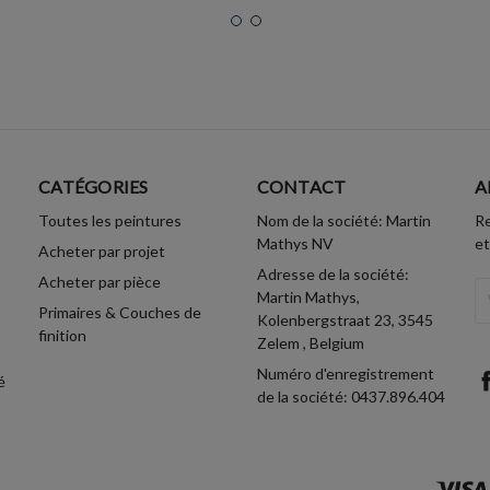
CATÉGORIES
CONTACT
A
Toutes les peintures
Nom de la société: Martin
Re
Mathys NV
et
Acheter par projet
Adresse de la société:
Acheter par pièce
A
Martin Mathys,
Primaires & Couches de
Em
Kolenbergstraat 23, 3545
finition
Zelem , Belgium
Numéro d'enregistrement
é
de la société: 0437.896.404