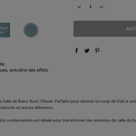
ACTUEL
DIMINUER
AUGMENTER
:
LA
LA
QUANTITÉ
QUANTITÉ
:
:
ée.
es, entraîne des effets
 Salle de Bains Rust-Oleum. Parfaite pour donner un coup de frais à votr
, rebords et autres éléments.
 à la condensation est idéale pour transformer des armoires de salle de 