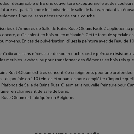
 odeur désagréable offre une couverture exceptionnelle et des couleurs 
inture est parfaite pour les boiseries de salle de bains, rendant la rénova
n seulement 1 heure, sans nécessiter de sous-couche.
eries et Armoires de Salle de Bains Rust-Oleum. Facile à appliquer au pi
s encore, qu'ils soient en bois ou en mélaminé. Cette formule spéciale est
 ou moyens. En cas de pulvérisation, diluez la peinture avec de l'eau de
squ'à dix ans, sans nécessiter de sous-couche, cette peinture résistante 
t les meubles-lavabos, ou pour transformer des éléments en bois tels que 
Bains Rust-Oleum est très concentrée en pigments pour une profondeur de
t est disponible en 110 teintes étonnantes pour compléter n'importe quell
 Plafonds de Salle de Bains Rust-Oleum et la nouvelle Peinture pour Carr
uiner en changeant de salle de bains.
ns Rust-Oleum est fabriquée en Belgique.