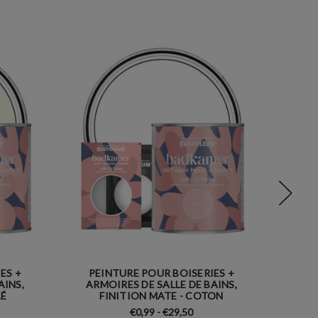
ES +
PEINTURE POUR BOISERIES +
PE
AINS,
ARMOIRES DE SALLE DE BAINS,
ARM
LÉ
FINITION MATE - COTON
€0,99 - €29,50