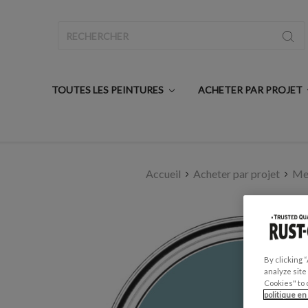
Rechercher
TOUTES LES PEINTURES
ACHETER PAR PROJET
Accueil
Acheter par projet
Meu
By clicking 
analyze site
Cookies" to 
politique en