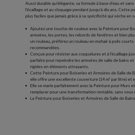
Aussi durable qu'élégante, sa formule à base d'eau et sans
l'écaillage et au cloquage pendant jusqu'à dix ans. Cette pe
plus faciles que jamais grâce à sa spécificité qui sèche e
Ajoutez une touche de couleur avec la Peinture pour Bois
armoires, les portes, les rebords de fenêtres et bien plu
un rouleau, préférez un rouleau en mohair à poils courts
recommandées.
Conçue pour résister aux craquelures et à l'écaillage ju
parfaite pour repeindre les armoires de salle de bains e
rigides en éléments attrayants.
Cette Peinture pour Boiseries et Armoires de Salle de 
elle offre une excellente couverture (14 m² par litre) e
Elle se marie parfaitement avec la Peinture pour Murs et
remplacer pour une transformation rentable, sans vous r
La Peinture pour Boiseries et Armoires de Salle de Bai