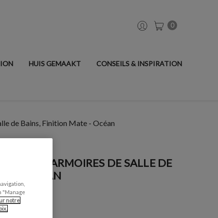
0
TION
HUIS GEMAAKT
CONSEILS & INSPIRATION
lle de Bains, Finition Mate - Océan
ISERIES + ARMOIRES DE SALLE DE
ATE - OCÉAN
navigation,
can "Manage
ur notre
ix.