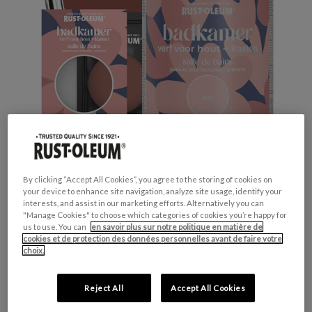
By clicking “Accept All Cookies”, you agree to the storing of cookies on
your device to enhance site navigation, analyze site usage, identify your
interests, and assist in our marketing efforts. Alternatively you can
Productveiligheid
"Manage Cookies" to choose which categories of cookies you’re happy for
us to use. You can
en savoir plus sur notre politique en matière de
cookies et de protection des données personnelles avant de faire votre
choix.
Attention
H317 - Peut provoquer une allergie cutanée.
Reject All
Accept All Cookies
H412 - Nocif pour les organismes aquatiques,