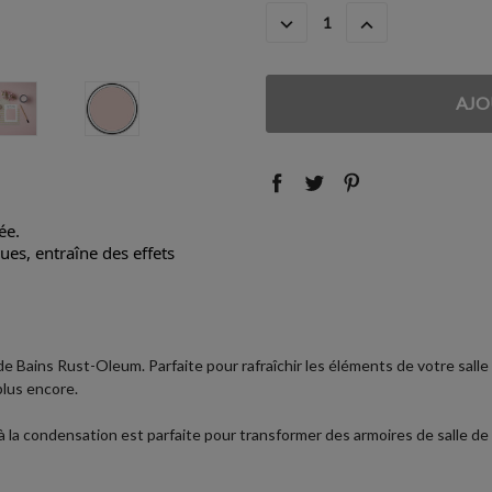
ACTUEL
DIMINUER
AUGMENTER
:
LA
LA
QUANTITÉ
QUANTITÉ
:
:
ée.
es, entraîne des effets
de Bains Rust-Oleum. Parfaite pour rafraîchir les éléments de votre salle
plus encore.
 à la condensation est parfaite pour transformer des armoires de salle d