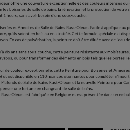
 odeur offre une couverture exceptionnelle et des couleurs intenses qui
 les boiseries de salle de bains, la rénovation et la protection de votre sa
nt 1 heure, sans avoir besoin d'une sous-couche.
eries et Armoires de Salle de Bains Rust-Oleum. Facile à appliquer au pi
re, qu'ils soient en bois ou en stratifié. Cette formule spéciale est dispo
oyen. En cas de pulvérisation, la peinture doit être diluée avec de l'eau
'à dix ans sans sous-couche, cette peinture résistante aux moisissures, à
lavabos, ou pour transformer des éléments en bois tels que les portes, le
e couleur exceptionnelle, cette Peinture pour Boiseries et Armoires d
re) et est disponible en 110 nuances étonnantes pour compléter n'importe
 Plafonds de Salle de Bains Rust-Oleum et la nouvelle Peinture pour Carr
enser une fortune en changeant de salle de bains.
ns Rust-Oleum est fabriquée en Belgique et est présentée dans un embal