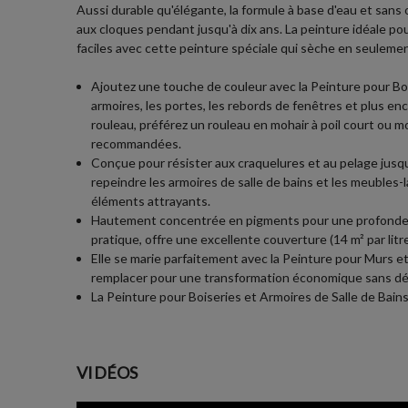
Aussi durable qu'élégante, la formule à base d'eau et sans
aux cloques pendant jusqu'à dix ans. La peinture idéale pour
faciles avec cette peinture spéciale qui sèche en seuleme
Ajoutez une touche de couleur avec la Peinture pour Bois
armoires, les portes, les rebords de fenêtres et plus enco
rouleau, préférez un rouleau en mohair à poil court ou m
recommandées.
Conçue pour résister aux craquelures et au pelage jusqu
repeindre les armoires de salle de bains et les meubles-
éléments attrayants.
Hautement concentrée en pigments pour une profondeur d
pratique, offre une excellente couverture (14 m² par lit
Elle se marie parfaitement avec la Peinture pour Murs et
remplacer pour une transformation économique sans dép
La Peinture pour Boiseries et Armoires de Salle de Bai
VIDÉOS