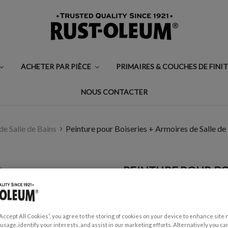
ACHETER PAR PIÈCE
PRIMAIRES & COUCHES DE FINI
NOUS CONTACTER
e Salle de Bains
Peinture pour Boiseries + Armoires de Salle de
PEINTURE POUR BO
BAINS, FINITION S
€0,99 - €29,50
“Accept All Cookies”, you agree to the storing of cookies on your device to enhance site 
Écrire un avis
 usage, identify your interests, and assist in our marketing efforts. Alternatively you 