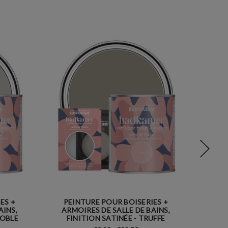
ES +
PEINTURE POUR BOISERIES +
PE
AINS,
ARMOIRES DE SALLE DE BAINS,
ARM
NOBLE
FINITION SATINÉE - TRUFFE
F