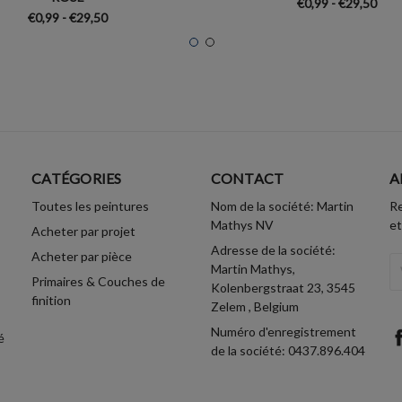
€0,99 - €29,50
€0,99 - €29,50
CATÉGORIES
CONTACT
A
Toutes les peintures
Nom de la société: Martin
Re
Mathys NV
et
Acheter par projet
Adresse de la société:
Acheter par pièce
A
Martin Mathys,
Primaires & Couches de
Em
Kolenbergstraat 23, 3545
finition
Zelem , Belgium
Numéro d'enregistrement
é
de la société: 0437.896.404