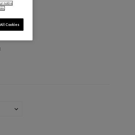
ur notre
ix.
All Cookies
: