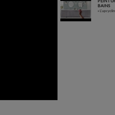
PEINTUR
BAINS
« L’upcycli