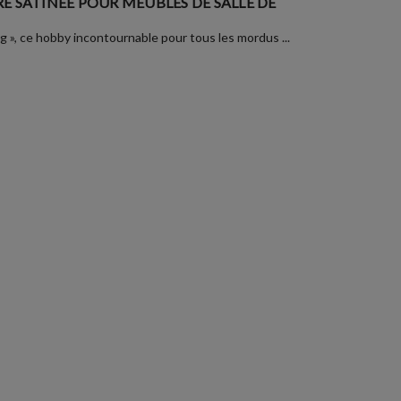
E SATINÉE POUR MEUBLES DE SALLE DE
ng », ce hobby incontournable pour tous les mordus ...