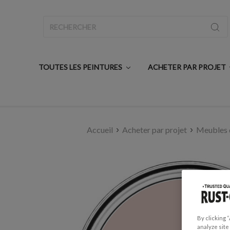
Rechercher
TOUTES LES PEINTURES
ACHETER PAR PROJET
Accueil
Acheter par projet
Meubles d
By clicking 
analyze site