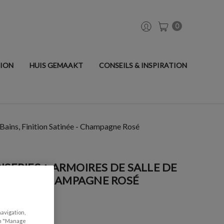
0
TION
HUIS GEMAAKT
CONSEILS & INSPIRATION
 Bains, Finition Satinée - Champagne Rosé
ISERIES + ARMOIRES DE SALLE DE
ATINÉE - CHAMPAGNE ROSÉ
navigation,
can "Manage