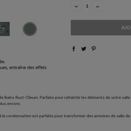
ACTUEL
DIMINUER
AUGMENTER
:
LA
LA
QUANTITÉ
QUANTITÉ
:
:
ée.
es, entraîne des effets
de Bains Rust-Oleum. Parfaite pour rafraîchir les éléments de votre salle
plus encore.
 à la condensation est parfaite pour transformer des armoires de salle d