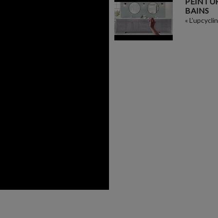
PEINTUR
BAINS
« L’upcycli