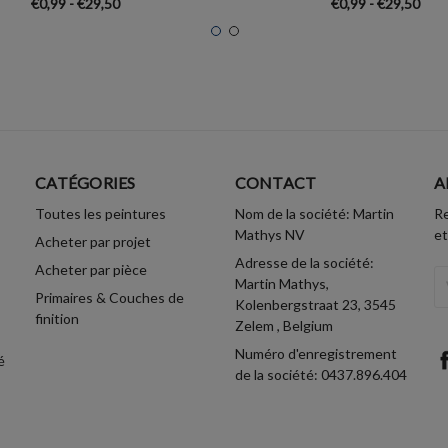
€0,99 - €29,50
€0,99 - €29,50
CATÉGORIES
CONTACT
A
Toutes les peintures
Nom de la société: Martin
Re
Mathys NV
et
Acheter par projet
Adresse de la société:
Acheter par pièce
A
Martin Mathys,
Primaires & Couches de
Em
Kolenbergstraat 23, 3545
finition
Zelem , Belgium
Numéro d'enregistrement
é
de la société: 0437.896.404