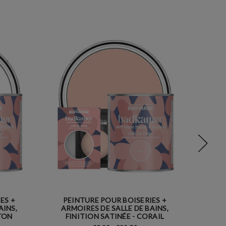
ES +
PEINTURE POUR BOISERIES +
PE
AINS,
ARMOIRES DE SALLE DE BAINS,
ARM
OTON
FINITION SATINÉE - CORAIL