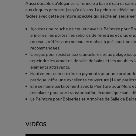
Aussi durable qu'élégante, la formule à base d'eau et sans
aux cloques pendant jusqu'à dix ans. La peinture idéale pour
faciles avec cette peinture spéciale qui sèche en seuleme
Ajoutez une touche de couleur avec la Peinture pour Bois
armoires, les portes, les rebords de fenêtres et plus enco
rouleau, préférez un rouleau en mohair à poil court ou m
recommandées.
Conçue pour résister aux craquelures et au pelage jusqu
repeindre les armoires de salle de bains et les meubles-
éléments attrayants.
Hautement concentrée en pigments pour une profondeur d
pratique, offre une excellente couverture (14 m² par lit
Elle se marie parfaitement avec la Peinture pour Murs et
remplacer pour une transformation économique sans dép
La Peinture pour Boiseries et Armoires de Salle de Bai
VIDÉOS