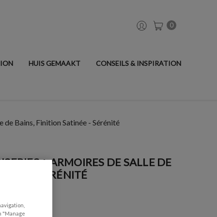
0
TION
HUIS GEMAAKT
CONSEILS & INSPIRATION
 de Bains, Finition Satinée - Sérénité
ISERIES + ARMOIRES DE SALLE DE
TINÉE - SÉRÉNITÉ
navigation,
can "Manage