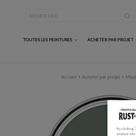
Rechercher
TOUTES LES PEINTURES
ACHETER PAR PROJET
Accueil
Acheter par projet
Meub
By clicking 
analyze site