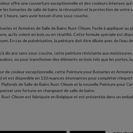
 odeur offre une couverture exceptionnelle et des couleurs intenses qui
 les boiseries de salle de bains, la rénovation et la protection de votre sa
nt 1 heure, sans avoir besoin d'une sous-couche.
eries et Armoires de Salle de Bains Rust-Oleum. Facile à appliquer au pi
re, qu'ils soient en bois ou en stratifié. Cette formule spéciale est dispo
oyen. En cas de pulvérisation, la peinture doit être diluée avec de l'eau
'à dix ans sans sous-couche, cette peinture résistante aux moisissures, à
lavabos, ou pour transformer des éléments en bois tels que les portes, le
e couleur exceptionnelle, cette Peinture pour Boiseries et Armoires d
re) et est disponible en 110 nuances étonnantes pour compléter n'importe
 Plafonds de Salle de Bains Rust-Oleum et la nouvelle Peinture pour Carr
enser une fortune en changeant de salle de bains.
ns Rust-Oleum est fabriquée en Belgique et est présentée dans un embal