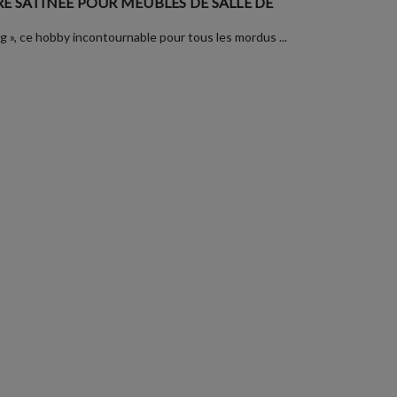
E SATINÉE POUR MEUBLES DE SALLE DE
ng », ce hobby incontournable pour tous les mordus ...