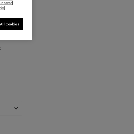
ur notre
ix.
All Cookies
: