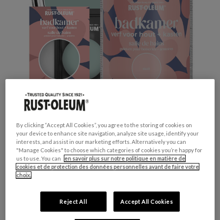
By clicking “Accept All Cookies”, you agree to the storing of cookies on
your device to enhance site navigation, analyze site usage, identify your
interests, and assist in our marketing efforts. Alternatively you can
Productveiligheid
"Manage Cookies" to choose which categories of cookies you’re happy for
us to use. You can
en savoir plus sur notre politique en matière de
cookies et de protection des données personnelles avant de faire votre
choix.
Attention
Reject All
Accept All Cookies
H317 - Peut provoquer une allergie cutanée.
H412 - Nocif pour les organismes aquatiques,