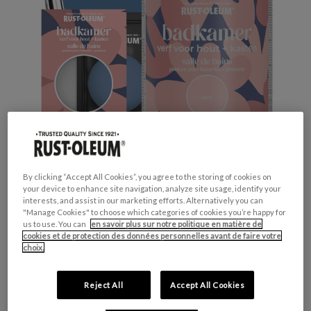
By clicking “Accept All Cookies”, you agree to the storing of cookies on
your device to enhance site navigation, analyze site usage, identify your
interests, and assist in our marketing efforts. Alternatively you can
Productveiligheid
"Manage Cookies" to choose which categories of cookies you’re happy for
us to use. You can
en savoir plus sur notre politique en matière de
cookies et de protection des données personnelles avant de faire votre
choix.
Attention
Reject All
Accept All Cookies
H317 - Peut provoquer une allergie cutanée.
H412 - Nocif pour les organismes aquatiques,